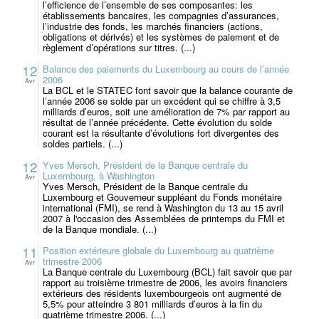
l’efficience de l’ensemble de ses composantes: les
établissements bancaires, les compagnies d’assurances,
l’industrie des fonds, les marchés financiers (actions,
obligations et dérivés) et les systèmes de paiement et de
règlement d’opérations sur titres. (...)
12
Balance des paiements du Luxembourg au cours de l’année
2006
Avr
La BCL et le STATEC font savoir que la balance courante de
l’année 2006 se solde par un excédent qui se chiffre à 3,5
milliards d’euros, soit une amélioration de 7% par rapport au
résultat de l’année précédente. Cette évolution du solde
courant est la résultante d’évolutions fort divergentes des
soldes partiels. (...)
12
Yves Mersch, Président de la Banque centrale du
Luxembourg, à Washington
Avr
Yves Mersch, Président de la Banque centrale du
Luxembourg et Gouverneur suppléant du Fonds monétaire
international (FMI), se rend à Washington du 13 au 15 avril
2007 à l'occasion des Assemblées de printemps du FMI et
de la Banque mondiale. (...)
11
Position extérieure globale du Luxembourg au quatrième
trimestre 2006
Avr
La Banque centrale du Luxembourg (BCL) fait savoir que par
rapport au troisième trimestre de 2006, les avoirs financiers
extérieurs des résidents luxembourgeois ont augmenté de
5,5% pour atteindre 3 801 milliards d’euros à la fin du
quatrième trimestre 2006. (...)