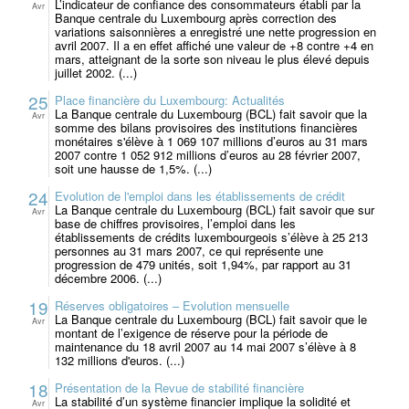
L’indicateur de confiance des consommateurs établi par la
Avr
Banque centrale du Luxembourg après correction des
variations saisonnières a enregistré une nette progression en
avril 2007. Il a en effet affiché une valeur de +8 contre +4 en
mars, atteignant de la sorte son niveau le plus élevé depuis
juillet 2002. (...)
25
Place financière du Luxembourg: Actualités
La Banque centrale du Luxembourg (BCL) fait savoir que la
Avr
somme des bilans provisoires des institutions financières
monétaires s'élève à 1 069 107 millions d’euros au 31 mars
2007 contre 1 052 912 millions d’euros au 28 février 2007,
soit une hausse de 1,5%. (...)
24
Evolution de l'emploi dans les établissements de crédit
La Banque centrale du Luxembourg (BCL) fait savoir que sur
Avr
base de chiffres provisoires, l’emploi dans les
établissements de crédits luxembourgeois s’élève à 25 213
personnes au 31 mars 2007, ce qui représente une
progression de 479 unités, soit 1,94%, par rapport au 31
décembre 2006. (...)
19
Réserves obligatoires – Evolution mensuelle
La Banque centrale du Luxembourg (BCL) fait savoir que le
Avr
montant de l’exigence de réserve pour la période de
maintenance du 18 avril 2007 au 14 mai 2007 s’élève à 8
132 millions d'euros. (...)
18
Présentation de la Revue de stabilité financière
La stabilité d’un système financier implique la solidité et
Avr