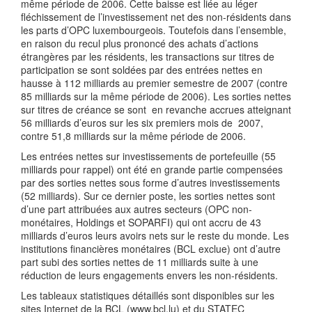
même période de 2006. Cette baisse est liée au léger
fléchissement de l’investissement net des non-résidents dans
les parts d’OPC luxembourgeois. Toutefois dans l’ensemble,
en raison du recul plus prononcé des achats d’actions
étrangères par les résidents, les transactions sur titres de
participation se sont soldées par des entrées nettes en
hausse à 112 milliards au premier semestre de 2007 (contre
85 milliards sur la même période de 2006). Les sorties nettes
sur titres de créance se sont en revanche accrues atteignant
56 milliards d’euros sur les six premiers mois de 2007,
contre 51,8 milliards sur la même période de 2006.
Les entrées nettes sur investissements de portefeuille (55
milliards pour rappel) ont été en grande partie compensées
par des sorties nettes sous forme d’autres investissements
(52 milliards). Sur ce dernier poste, les sorties nettes sont
d’une part attribuées aux autres secteurs (OPC non-
monétaires, Holdings et SOPARFI) qui ont accru de 43
milliards d’euros leurs avoirs nets sur le reste du monde. Les
institutions financières monétaires (BCL exclue) ont d’autre
part subi des sorties nettes de 11 milliards suite à une
réduction de leurs engagements envers les non-résidents.
Les tableaux statistiques détaillés sont disponibles sur les
sites Internet de la BCL (www.bcl.lu) et du STATEC