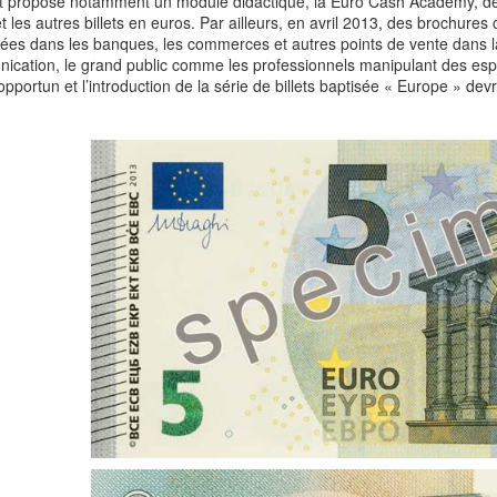
et propose notamment un module didactique, la Euro Cash Academy, déc
t les autres billets en euros. Par ailleurs, en avril 2013, des brochure
uées dans les banques, les commerces et autres points de vente dans 
cation, le grand public comme les professionnels manipulant des espè
pportun et l’introduction de la série de billets baptisée « Europe » dev