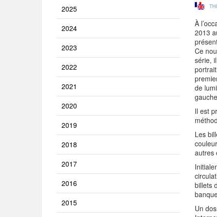
TH
2025
À l’occ
2024
2013 a
présent
2023
Ce nouv
série, 
2022
portrai
premier
2021
de lumi
gauche 
2020
Il est 
méthode
2019
Les bil
couleur
2018
autres 
2017
Initial
circula
2016
billets
banques
2015
Un doss