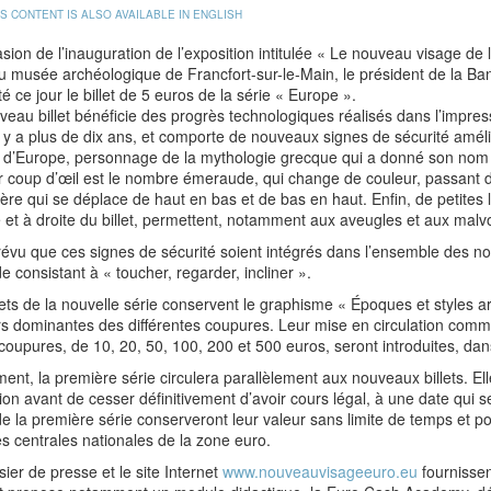
IS CONTENT IS ALSO AVAILABLE IN ENGLISH
asion de l’inauguration de l’exposition intitulée « Le nouveau visage de 
u musée archéologique de Francfort-sur-le-Main, le président de la B
é ce jour le billet de 5 euros de la série « Europe ».
eau billet bénéficie des progrès technologiques réalisés dans l’impressi
il y a plus de dix ans, et comporte de nouveaux signes de sécurité améli
t d’Europe, personnage de la mythologie grecque qui a donné son nom à 
 coup d’œil est le nombre émeraude, qui change de couleur, passant du
ère qui se déplace de haut en bas et de bas en haut. Enfin, de petites 
et à droite du billet, permettent, notamment aux aveugles et aux malvoy
prévu que ces signes de sécurité soient intégrés dans l’ensemble des nouve
 consistant à « toucher, regarder, incliner ».
lets de la nouvelle série conservent le graphisme « Époques et styles ar
s dominantes des différentes coupures. Leur mise en circulation comme
coupures, de 10, 20, 50, 100, 200 et 500 euros, seront introduites, da
ement, la première série circulera parallèlement aux nouveaux billets. E
tion avant de cesser définitivement d’avoir cours légal, à une date qui
 de la première série conserveront leur valeur sans limite de temps et
 centrales nationales de la zone euro.
ier de presse et le site Internet
www.nouveauvisageeuro.eu
fournissen