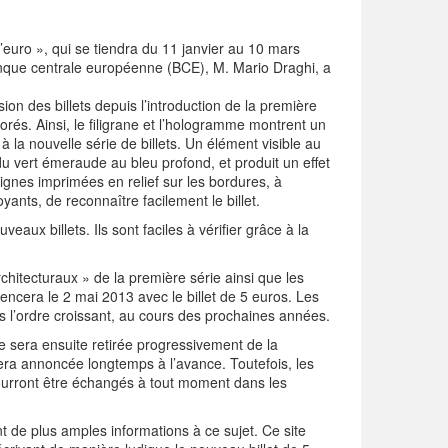
l’euro », qui se tiendra du 11 janvier au 10 mars
anque centrale européenne (BCE), M. Mario Draghi, a
on des billets depuis l’introduction de la première
orés. Ainsi, le filigrane et l’hologramme montrent un
la nouvelle série de billets. Un élément visible au
 vert émeraude au bleu profond, et produit un effet
lignes imprimées en relief sur les bordures, à
ants, de reconnaître facilement le billet.
aux billets. Ils sont faciles à vérifier grâce à la
chitecturaux » de la première série ainsi que les
ncera le 2 mai 2013 avec le billet de 5 euros. Les
ns l’ordre croissant, au cours des prochaines années.
lle sera ensuite retirée progressivement de la
 sera annoncée longtemps à l’avance. Toutefois, les
 pourront être échangés à tout moment dans les
t de plus amples informations à ce sujet. Ce site