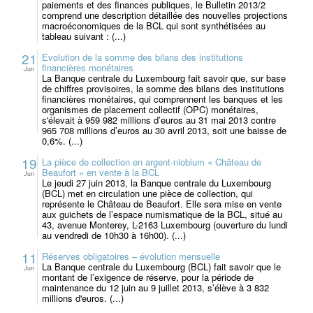
paiements et des finances publiques, le Bulletin 2013/2
comprend une description détaillée des nouvelles projections
macroéconomiques de la BCL qui sont synthétisées au
tableau suivant : (...)
21
Evolution de la somme des bilans des institutions
financières monétaires
Jun
La Banque centrale du Luxembourg fait savoir que, sur base
de chiffres provisoires, la somme des bilans des institutions
financières monétaires, qui comprennent les banques et les
organismes de placement collectif (OPC) monétaires,
s'élevait à 959 982 millions d’euros au 31 mai 2013 contre
965 708 millions d’euros au 30 avril 2013, soit une baisse de
0,6%. (...)
19
La pièce de collection en argent-niobium « Château de
Beaufort » en vente à la BCL
Jun
Le jeudi 27 juin 2013, la Banque centrale du Luxembourg
(BCL) met en circulation une pièce de collection, qui
représente le Château de Beaufort. Elle sera mise en vente
aux guichets de l’espace numismatique de la BCL, situé au
43, avenue Monterey, L-2163 Luxembourg (ouverture du lundi
au vendredi de 10h30 à 16h00). (...)
11
Réserves obligatoires – évolution mensuelle
La Banque centrale du Luxembourg (BCL) fait savoir que le
Jun
montant de l’exigence de réserve, pour la période de
maintenance du 12 juin au 9 juillet 2013, s’élève à 3 832
millions d'euros. (...)