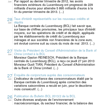
Par rapport au dernier trimestre de 2012, les avoirs
Jun
financiers extérieurs du Luxembourg ont progressé de 229
milliards d’euros pour atteindre 5 895 milliards d’euros à la
fin du premier trimestre de 2013. (...)
28
Taux d'intérêt représentatifs sur les nouveaux crédits et
dépôts
Jun
La Banque centrale du Luxembourg (BCL) fait savoir que,
sur base de chiffres provisoires, les principaux taux d'intérêt
moyens, sur les opérations de crédit et de dépôt, appliqués
par les établissements de crédit du Luxembourg aux
ménages et aux sociétés non financières de la zone euro,
ont évolué comme suit au cours du mois de mai 2013. (...)
27
Visite du Président du Conseil d'Administration de la Bank of
China Limited à la BCL
Jun
Monsieur Gaston REINESCH, Président de la Banque
centrale du Luxembourg (BCL), a reçu ce jeudi 27 juin 2013
Monsieur Guoli TIAN, Président du Conseil d’Administration
de la Bank of China Limited. (...)
27
Enquête de conjoncture auprès des consommateurs
L’indicateur de confiance des consommateurs établi par la
Jun
Banque centrale du Luxembourg après correction des
variations saisonnières a reculé en juin, pour le deuxième
mois consécutif. (...)
26
Publication du Bulletin BCL 2013/2 de la BCL
Outre diverses analyses de l’environnement
Jun
macroéconomique, du secteur financier, de la balance des