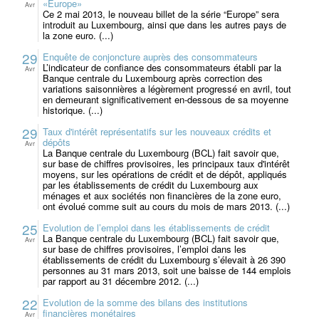
«Europe»
Avr
Ce 2 mai 2013, le nouveau billet de la série “Europe” sera
introduit au Luxembourg, ainsi que dans les autres pays de
la zone euro. (...)
29
Enquête de conjoncture auprès des consommateurs
L’indicateur de confiance des consommateurs établi par la
Avr
Banque centrale du Luxembourg après correction des
variations saisonnières a légèrement progressé en avril, tout
en demeurant significativement en-dessous de sa moyenne
historique. (...)
29
Taux d'intérêt représentatifs sur les nouveaux crédits et
dépôts
Avr
La Banque centrale du Luxembourg (BCL) fait savoir que,
sur base de chiffres provisoires, les principaux taux d'intérêt
moyens, sur les opérations de crédit et de dépôt, appliqués
par les établissements de crédit du Luxembourg aux
ménages et aux sociétés non financières de la zone euro,
ont évolué comme suit au cours du mois de mars 2013. (...)
25
Evolution de l’emploi dans les établissements de crédit
La Banque centrale du Luxembourg (BCL) fait savoir que,
Avr
sur base de chiffres provisoires, l’emploi dans les
établissements de crédit du Luxembourg s’élevait à 26 390
personnes au 31 mars 2013, soit une baisse de 144 emplois
par rapport au 31 décembre 2012. (...)
22
Evolution de la somme des bilans des institutions
financières monétaires
Avr