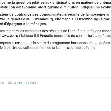
ncerne la question relative aux anticipations en matière de chô
évolution défavorable, alors qu'une diminution indique une évolut
cateur de confiance des consommateurs résulte de la moyenne ari
ique générale au Luxembourg, chômage au Luxembourg (signe inv
té d’épargner des ménages.
ies temporelles complètes des résultats de l’enquête auprès des cons
et www.bcl.lu (Tableau 5.5 Enquête mensuelle de conjoncture auprès 
enquête s’inscrit dans le cadre du programme harmonisé des enquêtes 
cie à ce titre du cofinancement de la Commission européenne.
EIL
IMPRIMER LA PAGE