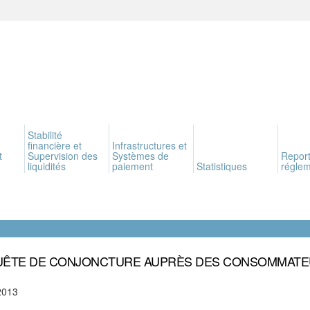
Stabilité
financière et
Infrastructures et
t
Supervision des
Systèmes de
Report
liquidités
paiement
Statistiques
réglem
ÊTE DE CONJONCTURE AUPRÈS DES CONSOMMAT
2013