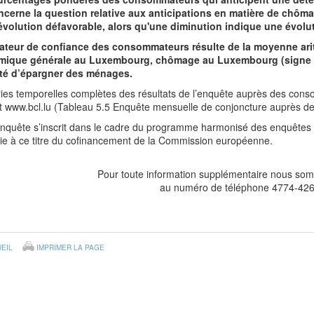
ncerne la question relative aux anticipations en matière de chô
évolution défavorable, alors qu'une diminution indique une évolut
cateur de confiance des consommateurs résulte de la moyenne ari
ique générale au Luxembourg, chômage au Luxembourg (signe inv
té d’épargner des ménages.
ies temporelles complètes des résultats de l’enquête auprès des cons
et www.bcl.lu (Tableau 5.5 Enquête mensuelle de conjoncture auprès 
enquête s’inscrit dans le cadre du programme harmonisé des enquêtes 
cie à ce titre du cofinancement de la Commission européenne.
Pour toute information supplémentaire nous som
au numéro de téléphone 4774-426
EIL
IMPRIMER LA PAGE