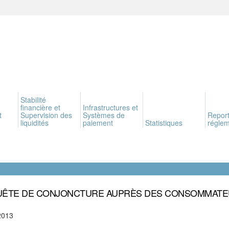
Stabilité
financière et
Infrastructures et
t
Supervision des
Systèmes de
Report
liquidités
paiement
Statistiques
réglem
ÊTE DE CONJONCTURE AUPRÈS DES CONSOMMAT
2013