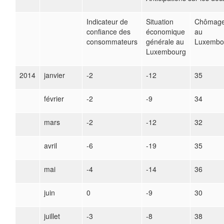
Indicateur de
Situation
Chômag
confiance des
économique
au
consommateurs
générale au
Luxembo
Luxembourg
2014
janvier
-2
-12
35
février
-2
-9
34
mars
-2
-12
32
avril
-6
-19
35
mai
-4
-14
36
juin
0
-9
30
juillet
-3
-8
38