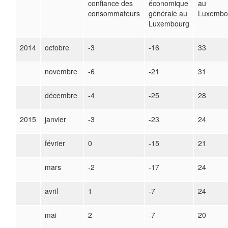
confiance des
économique
au
consommateurs
générale au
Luxembo
Luxembourg
2014
octobre
-3
-16
33
novembre
-6
-21
31
décembre
-4
-25
28
2015
janvier
-3
-23
24
février
0
-15
21
mars
-2
-17
24
avril
1
-7
24
mai
2
-7
20