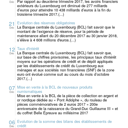
Par rapport au deuxième trimestre 2017, les avoirs financiers
Déc
extérieurs du Luxembourg ont diminué de 277 milliards
d’euros pour atteindre 10 438 milliards d’euros à la fin du
troisième trimestre 2017.(...)
21
Evolution des réserves obligatoires
La Banque centrale du Luxembourg (BCL) fait savoir que le
Déc
montant de l’exigence de réserve, pour la période de
maintenance allant du 20 décembre 2017 au 30 janvier 2018,
s’élève à 4 608 millions d'euros.(...)
12
Taux d'intérêt
La Banque centrale du Luxembourg (BCL) fait savoir que,
Déc
sur base de chiffres provisoires, les principaux taux d'intérêt
moyens sur les opérations de crédit et de dépôt appliqués
par les établissements de crédit du Luxembourg aux
ménages et aux sociétés non financières (SNF) de la zone
euro ont évolué comme suit au cours du mois d’octobre
2017.(...)
07
Mise en vente à la BCL de nouveaux produits
numismatiques
Déc
Mise en vente à la BCL de la pièce de collection en argent et
or nordique dédiée au « Pont Adolphe », du rouleau de
pièces commémoratives de 2 euros 2017 « 200e
anniversaire de la naissance du Grand-Duc Guillaume III » et
du coffret Belle Épreuve au millésime 2017
06
Evolution de la somme des bilans des établissements de
crédit
Déc