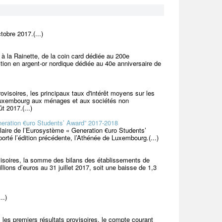
obre 2017.(...)
 à la Rainette, de la coin card dédiée au 200e
ction en argent-or nordique dédiée au 40e anniversaire de
visoires, les principaux taux d'intérêt moyens sur les
u Luxembourg aux ménages et aux sociétés non
t 2017.(...)
eration €uro Students’ Award” 2017-2018
olaire de l’Eurosystème « Generation €uro Students’
orté l’édition précédente, l’Athénée de Luxembourg.(...)
visoires, la somme des bilans des établissements de
lions d’euros au 31 juillet 2017, soit une baisse de 1,3
..)
es premiers résultats provisoires, le compte courant