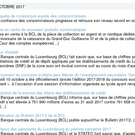
CTOBRE 2017
quête de conjoncture auprès des consommateurs
 confiance des consommateurs progresse et retrouve son niveau record en oct
se en vente de nouveaux produits numismatiques
se en vente à la BCL de la pièce de collection en argent et or nordique dédiée
niversaire de la naissance du Grand-Duc Guillaume III et de la pièce de colle
 Cour des comptes européenne(...)
ux d'intérêt
 Banque centrale du Luxembourg (BCL) fait savoir que, sur base de chiffres pro
érations de crédit et de dépôt appliqués par les établissements de crédit d
nancières (SNF) de la zone euro ont évolué comme suit au cours du mois d’aoû
ncement du concours scolaire pour élèves de l’enseignement secondaire “Gen
rdi 10 octobre a été officiellement lancée l’édition 2017-2018 du concours sc
ard », à l’occasion d’une session d’information organisée au lycée ayant remp
olution de la somme des bilans des établissements de crédit
 Banque centrale du Luxembourg (BCL) informe que, sur base de chiffres pro
édit s’est élevée à 751 990 millions d’euros au 31 août 2017 contre 761 658 mil
...)
blication du Bulletin 2017/2 de la BCL
 Banque centrale du Luxembourg (BCL) publie aujourd’hui le Bulletin 2017/2. (.
lance des paiements du Luxembourg au premier semestre 2017
 Banque centrale du Luxembourg (BCL) et le STATEC font savoir que, d’après l