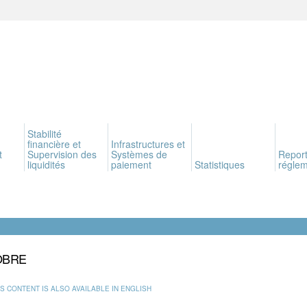
Stabilité
financière et
Infrastructures et
t
Supervision des
Systèmes de
Report
liquidités
paiement
Statistiques
réglem
OBRE
IS CONTENT IS ALSO AVAILABLE IN ENGLISH