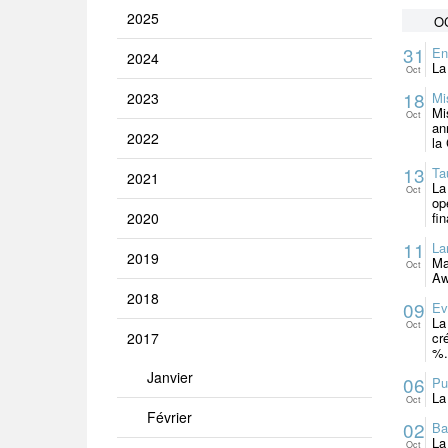
2025
O
31
En
2024
La
Oct
18
2023
Mi
Mi
Oct
an
2022
la
13
Ta
2021
La
Oct
op
2020
fi
11
La
2019
Ma
Oct
Aw
2018
09
Ev
La
Oct
2017
cr
%.(
Janvier
06
Pu
La
Oct
Février
02
Ba
La
Oct