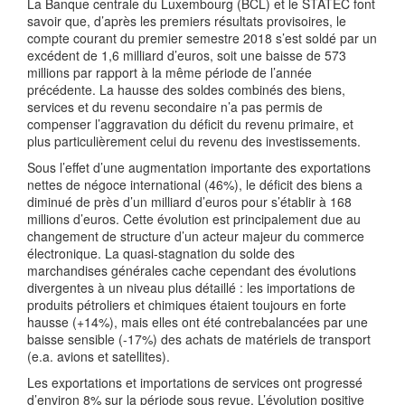
La Banque centrale du Luxembourg (BCL) et le STATEC font
savoir que, d’après les premiers résultats provisoires, le
compte courant du premier semestre 2018 s’est soldé par un
excédent de 1,6 milliard d’euros, soit une baisse de 573
millions par rapport à la même période de l’année
précédente. La hausse des soldes combinés des biens,
services et du revenu secondaire n’a pas permis de
compenser l’aggravation du déficit du revenu primaire, et
plus particulièrement celui du revenu des investissements.
Sous l’effet d’une augmentation importante des exportations
nettes de négoce international (46%), le déficit des biens a
diminué de près d’un milliard d’euros pour s’établir à 168
millions d’euros. Cette évolution est principalement due au
changement de structure d’un acteur majeur du commerce
électronique. La quasi-stagnation du solde des
marchandises générales cache cependant des évolutions
divergentes à un niveau plus détaillé : les importations de
produits pétroliers et chimiques étaient toujours en forte
hausse (+14%), mais elles ont été contrebalancées par une
baisse sensible (-17%) des achats de matériels de transport
(e.a. avions et satellites).
Les exportations et importations de services ont progressé
d’environ 8% sur la période sous revue. L’évolution positive