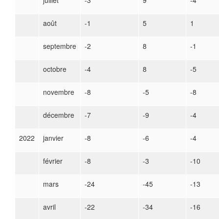
juillet
-3
9
-4
août
-1
5
1
septembre
-2
8
-1
octobre
-4
8
-5
novembre
-8
-5
-8
décembre
-7
-9
-4
2022
janvier
-8
-6
-4
février
-8
-3
-10
mars
-24
-45
-13
avril
-22
-34
-16