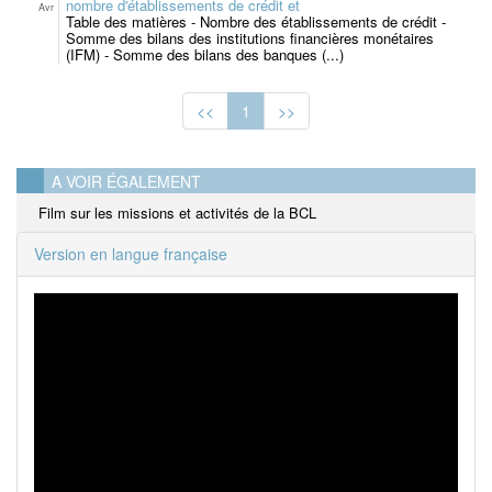
nombre d'établissements de crédit et
Avr
Table des matières - Nombre des établissements de crédit -
Somme des bilans des institutions financières monétaires
(IFM) - Somme des bilans des banques (...)
<<
1
>>
A VOIR ÉGALEMENT
Film sur les missions et activités de la BCL
Version en langue française