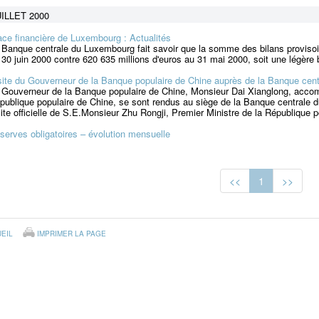
ILLET 2000
ace financière de Luxembourg : Actualités
 Banque centrale du Luxembourg fait savoir que la somme des bilans provisoi
 30 juin 2000 contre 620 635 millions d'euros au 31 mai 2000, soit une légère 
site du Gouverneur de la Banque populaire de Chine auprès de la Banque centr
 Gouverneur de la Banque populaire de Chine, Monsieur Dai Xianglong, accom
publique populaire de Chine, se sont rendus au siège de la Banque centrale du 
site officielle de S.E.Monsieur Zhu Rongji, Premier Ministre de la République 
serves obligatoires – évolution mensuelle
<<
1
>>
EIL
IMPRIMER LA PAGE