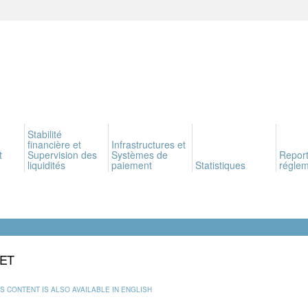
Stabilité
financière et
Infrastructures et
t
Supervision des
Systèmes de
Report
liquidités
paiement
Statistiques
réglem
LET
IS CONTENT IS ALSO AVAILABLE IN ENGLISH