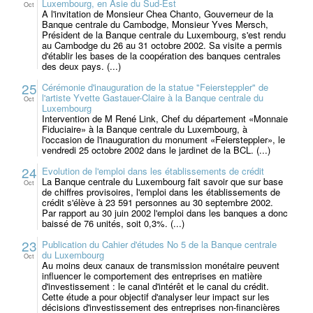
Luxembourg, en Asie du Sud-Est
Oct
A l'invitation de Monsieur Chea Chanto, Gouverneur de la
Banque centrale du Cambodge, Monsieur Yves Mersch,
Président de la Banque centrale du Luxembourg, s'est rendu
au Cambodge du 26 au 31 octobre 2002. Sa visite a permis
d'établir les bases de la coopération des banques centrales
des deux pays. (...)
25
Cérémonie d'inauguration de la statue "Feiersteppler" de
l'artiste Yvette Gastauer-Claire à la Banque centrale du
Oct
Luxembourg
Intervention de M René Link, Chef du département «Monnaie
Fiduciaire» à la Banque centrale du Luxembourg, à
l'occasion de l'inauguration du monument «Feiersteppler», le
vendredi 25 octobre 2002 dans le jardinet de la BCL. (...)
24
Evolution de l'emploi dans les établissements de crédit
La Banque centrale du Luxembourg fait savoir que sur base
Oct
de chiffres provisoires, l'emploi dans les établissements de
crédit s'élève à 23 591 personnes au 30 septembre 2002.
Par rapport au 30 juin 2002 l'emploi dans les banques a donc
baissé de 76 unités, soit 0,3%. (...)
23
Publication du Cahier d'études No 5 de la Banque centrale
du Luxembourg
Oct
Au moins deux canaux de transmission monétaire peuvent
influencer le comportement des entreprises en matière
d'investissement : le canal d'intérêt et le canal du crédit.
Cette étude a pour objectif d'analyser leur impact sur les
décisions d'investissement des entreprises non-financières