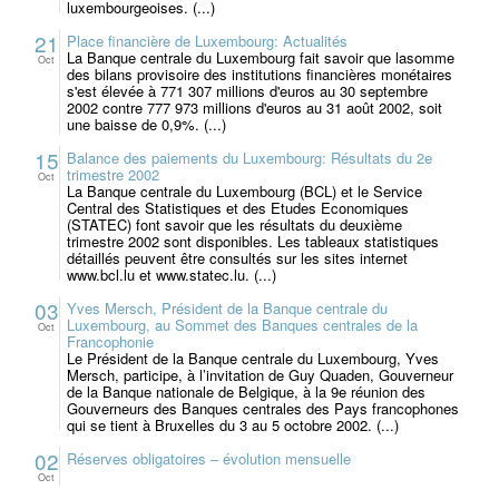
luxembourgeoises. (...)
21
Place financière de Luxembourg: Actualités
La Banque centrale du Luxembourg fait savoir que lasomme
Oct
des bilans provisoire des institutions financières monétaires
s'est élevée à 771 307 millions d'euros au 30 septembre
2002 contre 777 973 millions d'euros au 31 août 2002, soit
une baisse de 0,9%. (...)
15
Balance des paiements du Luxembourg: Résultats du 2e
trimestre 2002
Oct
La Banque centrale du Luxembourg (BCL) et le Service
Central des Statistiques et des Etudes Economiques
(STATEC) font savoir que les résultats du deuxième
trimestre 2002 sont disponibles. Les tableaux statistiques
détaillés peuvent être consultés sur les sites internet
www.bcl.lu et www.statec.lu. (...)
03
Yves Mersch, Président de la Banque centrale du
Luxembourg, au Sommet des Banques centrales de la
Oct
Francophonie
Le Président de la Banque centrale du Luxembourg, Yves
Mersch, participe, à l’invitation de Guy Quaden, Gouverneur
de la Banque nationale de Belgique, à la 9e réunion des
Gouverneurs des Banques centrales des Pays francophones
qui se tient à Bruxelles du 3 au 5 octobre 2002. (...)
02
Réserves obligatoires – évolution mensuelle
Oct