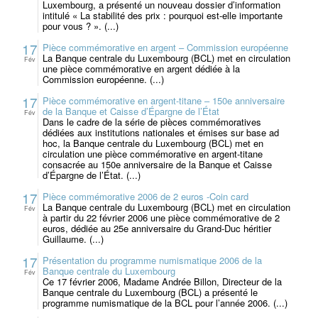
Luxembourg, a présenté un nouveau dossier d’information
intitulé « La stabilité des prix : pourquoi est-elle importante
pour vous ? ». (...)
17
Pièce commémorative en argent – Commission européenne
La Banque centrale du Luxembourg (BCL) met en circulation
Fév
une pièce commémorative en argent dédiée à la
Commission européenne. (...)
17
Pièce commémorative en argent-titane – 150e anniversaire
de la Banque et Caisse d’Épargne de l’État
Fév
Dans le cadre de la série de pièces commémoratives
dédiées aux institutions nationales et émises sur base ad
hoc, la Banque centrale du Luxembourg (BCL) met en
circulation une pièce commémorative en argent-titane
consacrée au 150e anniversaire de la Banque et Caisse
d’Épargne de l’État. (...)
17
Pièce commémorative 2006 de 2 euros -Coin card
La Banque centrale du Luxembourg (BCL) met en circulation
Fév
à partir du 22 février 2006 une pièce commémorative de 2
euros, dédiée au 25e anniversaire du Grand-Duc héritier
Guillaume. (...)
17
Présentation du programme numismatique 2006 de la
Banque centrale du Luxembourg
Fév
Ce 17 février 2006, Madame Andrée Billon, Directeur de la
Banque centrale du Luxembourg (BCL) a présenté le
programme numismatique de la BCL pour l’année 2006. (...)