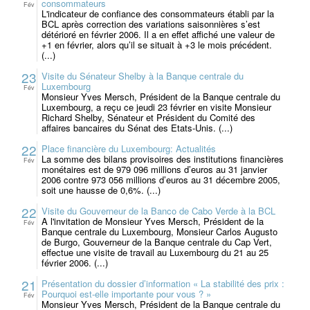
consommateurs
Fév
L'indicateur de confiance des consommateurs établi par la
BCL après correction des variations saisonnières s’est
détérioré en février 2006. Il a en effet affiché une valeur de
+1 en février, alors qu’il se situait à +3 le mois précédent.
(...)
23
Visite du Sénateur Shelby à la Banque centrale du
Luxembourg
Fév
Monsieur Yves Mersch, Président de la Banque centrale du
Luxembourg, a reçu ce jeudi 23 février en visite Monsieur
Richard Shelby, Sénateur et Président du Comité des
affaires bancaires du Sénat des Etats-Unis. (...)
22
Place financière du Luxembourg: Actualités
La somme des bilans provisoires des institutions financières
Fév
monétaires est de 979 096 millions d’euros au 31 janvier
2006 contre 973 056 millions d’euros au 31 décembre 2005,
soit une hausse de 0,6%. (...)
22
Visite du Gouverneur de la Banco de Cabo Verde à la BCL
A l'invitation de Monsieur Yves Mersch, Président de la
Fév
Banque centrale du Luxembourg, Monsieur Carlos Augusto
de Burgo, Gouverneur de la Banque centrale du Cap Vert,
effectue une visite de travail au Luxembourg du 21 au 25
février 2006. (...)
21
Présentation du dossier d’information « La stabilité des prix :
Pourquoi est-elle importante pour vous ? »
Fév
Monsieur Yves Mersch, Président de la Banque centrale du