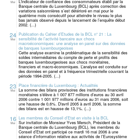
L'indicateur de confiance des consommateurs établi par la
Mai
Banque centrale du Luxembourg (BCL) après correction des
variations saisonnières s’est détérioré en mai pour le
quatrième mois consécutif pour atteindre le niveau le plus
bas jamais observé depuis le lancement de l’enquête début
2002. (...)
24
Publication du Cahier d’Etudes de la BCL n° 21 : La
sensibilité de l’activité bancaire aux chocs
Mai
macroéconomiques: une analyse en panel sur des données
de banques luxembourgeoises
Cette analyse examine la problématique de la sensibilité des
soldes intermédiaires du compte de perte et profits des
banques luxembourgeoises aux chocs monétaires,
financiers et macro-économiques. L’analyse est conduite sur
des données en panel et à fréquence trimestrielle couvrant la
période 1994-2005. (...)
23
Place financière du Luxembourg : Actualités
La somme des bilans provisoires des institutions financières
Mai
monétaires s'élève à 1 007 877 millions d’euros au 30 avril
2006 contre 1 001 977 millions d’euros au 31 mars 2006, soit
une hausse de 0,6%. D'avril 2005 à avril 2006, la somme
des bilans est en hausse de 13,1%. (...)
16
Les membres du Conseil d’Etat en visite à la BCL
Sur invitation de Monsieur Yves Mersch, Président de la
Mai
Banque centrale du Luxembourg (BCL), les membres du
Conseil d’Etat ont participé ce mardi 16 mai 2006 à une
séance d’information relative aux activités de l’Eurosystème