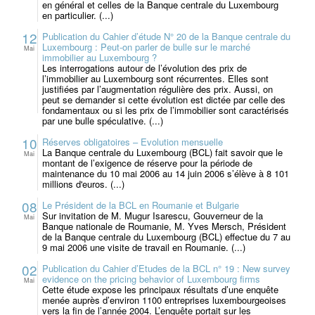
en général et celles de la Banque centrale du Luxembourg
en particulier. (...)
12
Publication du Cahier d’étude N° 20 de la Banque centrale du
Luxembourg : Peut-on parler de bulle sur le marché
Mai
immobilier au Luxembourg ?
Les interrogations autour de l’évolution des prix de
l’immobilier au Luxembourg sont récurrentes. Elles sont
justifiées par l’augmentation régulière des prix. Aussi, on
peut se demander si cette évolution est dictée par celle des
fondamentaux ou si les prix de l’immobilier sont caractérisés
par une bulle spéculative. (...)
10
Réserves obligatoires – Evolution mensuelle
La Banque centrale du Luxembourg (BCL) fait savoir que le
Mai
montant de l’exigence de réserve pour la période de
maintenance du 10 mai 2006 au 14 juin 2006 s’élève à 8 101
millions d'euros. (...)
08
Le Président de la BCL en Roumanie et Bulgarie
Sur invitation de M. Mugur Isarescu, Gouverneur de la
Mai
Banque nationale de Roumanie, M. Yves Mersch, Président
de la Banque centrale du Luxembourg (BCL) effectue du 7 au
9 mai 2006 une visite de travail en Roumanie. (...)
02
Publication du Cahier d’Etudes de la BCL n° 19 : New survey
evidence on the pricing behavior of Luxembourg firms
Mai
Cette étude expose les principaux résultats d’une enquête
menée auprès d’environ 1100 entreprises luxembourgeoises
vers la fin de l’année 2004. L’enquête portait sur les