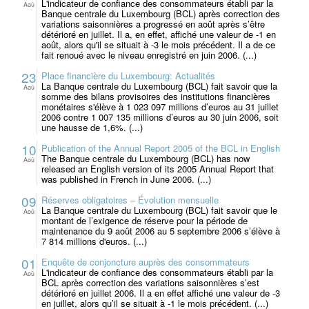
L'indicateur de confiance des consommateurs établi par la
Aoû
Banque centrale du Luxembourg (BCL) après correction des
variations saisonnières a progressé en août après s’être
détérioré en juillet. Il a, en effet, affiché une valeur de -1 en
août, alors qu'il se situait à -3 le mois précédent. Il a de ce
fait renoué avec le niveau enregistré en juin 2006. (...)
23
Place financière du Luxembourg: Actualités
La Banque centrale du Luxembourg (BCL) fait savoir que la
Aoû
somme des bilans provisoires des institutions financières
monétaires s'élève à 1 023 097 millions d’euros au 31 juillet
2006 contre 1 007 135 millions d’euros au 30 juin 2006, soit
une hausse de 1,6%. (...)
10
Publication of the Annual Report 2005 of the BCL in English
The Banque centrale du Luxembourg (BCL) has now
Aoû
released an English version of its 2005 Annual Report that
was published in French in June 2006. (...)
09
Réserves obligatoires – Évolution mensuelle
La Banque centrale du Luxembourg (BCL) fait savoir que le
Aoû
montant de l’exigence de réserve pour la période de
maintenance du 9 août 2006 au 5 septembre 2006 s’élève à
7 814 millions d'euros. (...)
01
Enquête de conjoncture auprès des consommateurs
L'indicateur de confiance des consommateurs établi par la
Aoû
BCL après correction des variations saisonnières s’est
détérioré en juillet 2006. Il a en effet affiché une valeur de -3
en juillet, alors qu’il se situait à -1 le mois précédent. (...)