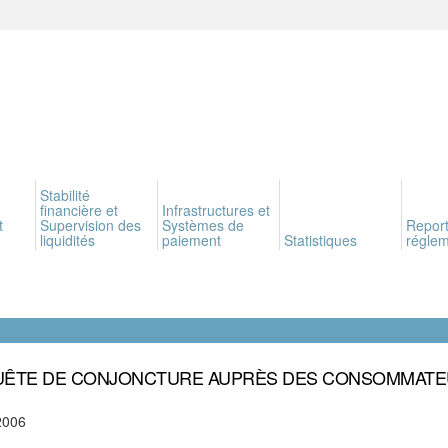
Stabilité
financière et
Infrastructures et
t
Supervision des
Systèmes de
Report
liquidités
paiement
Statistiques
réglem
ÊTE DE CONJONCTURE AUPRÈS DES CONSOMMAT
2006