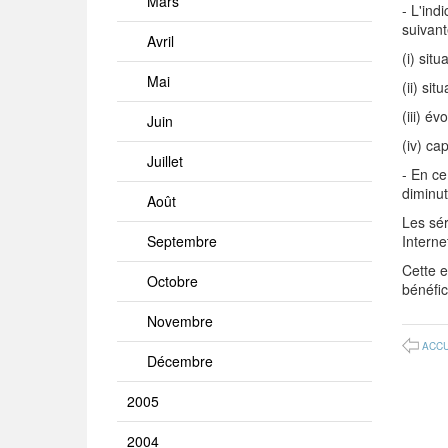
Mars
- L'in
suivant
Avril
(i) sit
Mai
(ii) si
(iii) é
Juin
(iv) ca
Juillet
- En ce
diminut
Août
Les sér
Septembre
Intern
Cette 
Octobre
bénéfi
Novembre
ACCU
Décembre
2005
2004