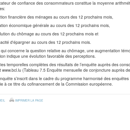
dicateur de confiance des consommateurs constitue la moyenne arithmé
es:
uation financière des ménages au cours des 12 prochains mois,
tuation économique générale au cours des 12 prochains mois,
volution du chômage au cours des 12 prochains mois et
pacité d'épargner au cours des 12 prochains mois.
 qui concerne la question relative au chômage, une augmentation témo
ion indique une évolution favorable des perceptions.
ies temporelles complètes des résultats de l’enquête auprès des cons
et www.bcl.lu (Tableau 7.5 Enquête mensuelle de conjoncture auprès 
enquête s’inscrit dans le cadre du programme harmonisé des enquêtes 
cie à ce titre du cofinancement de la Commission européenne.
EIL
IMPRIMER LA PAGE