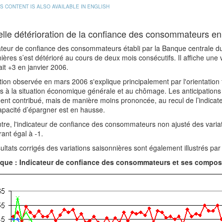
IS CONTENT IS ALSO AVAILABLE IN ENGLISH
lle détérioration de la confiance des consommateurs e
ateur de confiance des consommateurs établi par la Banque centrale d
ières s’est détérioré au cours de deux mois consécutifs. Il affiche une v
ait +3 en janvier 2006.
tion observée en mars 2006 s'explique principalement par l'orientation
es à la situation économique générale et au chômage. Les anticipations 
nt contribué, mais de manière moins prononcée, au recul de l’indicateu
apacité d’épargner est en hausse.
tre, l'indicateur de confiance des consommateurs non ajusté des varia
ant égal à -1.
ultats corrigés des variations saisonnières sont également illustrés par 
que : Indicateur de confiance des consommateurs et ses compo