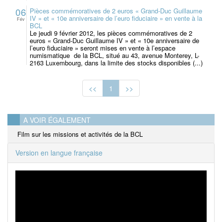
06
Pièces commémoratives de 2 euros « Grand-Duc Guillaume
IV » et « 10e anniversaire de l’euro fiduciaire » en vente à la
Fév
BCL
Le jeudi 9 février 2012, les pièces commémoratives de 2
euros « Grand-Duc Guillaume IV » et « 10e anniversaire de
l’euro fiduciaire » seront mises en vente à l’espace
numismatique de la BCL, situé au 43, avenue Monterey, L-
2163 Luxembourg, dans la limite des stocks disponibles (...)
<<
1
>>
A VOIR ÉGALEMENT
Film sur les missions et activités de la BCL
Version en langue française