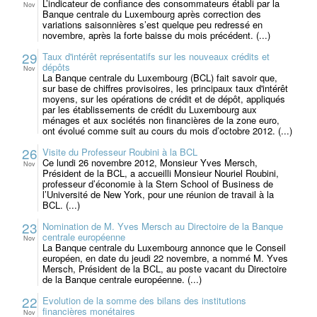
L’indicateur de confiance des consommateurs établi par la
Nov
Banque centrale du Luxembourg après correction des
variations saisonnières s’est quelque peu redressé en
novembre, après la forte baisse du mois précédent. (...)
29
Taux d'intérêt représentatifs sur les nouveaux crédits et
dépôts
Nov
La Banque centrale du Luxembourg (BCL) fait savoir que,
sur base de chiffres provisoires, les principaux taux d'intérêt
moyens, sur les opérations de crédit et de dépôt, appliqués
par les établissements de crédit du Luxembourg aux
ménages et aux sociétés non financières de la zone euro,
ont évolué comme suit au cours du mois d’octobre 2012. (...)
26
Visite du Professeur Roubini à la BCL
Ce lundi 26 novembre 2012, Monsieur Yves Mersch,
Nov
Président de la BCL, a accueilli Monsieur Nouriel Roubini,
professeur d’économie à la Stern School of Business de
l’Université de New York, pour une réunion de travail à la
BCL. (...)
23
Nomination de M. Yves Mersch au Directoire de la Banque
centrale européenne
Nov
La Banque centrale du Luxembourg annonce que le Conseil
européen, en date du jeudi 22 novembre, a nommé M. Yves
Mersch, Président de la BCL, au poste vacant du Directoire
de la Banque centrale européenne. (...)
22
Evolution de la somme des bilans des institutions
financières monétaires
Nov