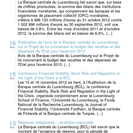
La Banque centrale du Luxembourg fait savoir que, sur base
de chiffres provisoires, la somme des bilans des institutions
financières monétaires, qui comprennent les banques et les
organismes de placement collectif (OPC) monétaires,
s'élève à 996 133 millions d’euros au 31 octobre 2012 contre
1 003 996 millions d’euros au 30 septembre 2012, soit une
baisse de 0,8%. Entre les mois d’octobre 2011 et d’octobre
2012, la somme des bilans est en baisse de 6,6%. (...)
16
Publication de l'avis de la Banque centrale du Luxembourg
sur le Projet de loi concernant le budget des recettes et des
Nov
dépenses de l'Etat pour l'exercice 2013
Avis de la Banque centrale du Luxembourg sur le Projet de
loi concernant le budget des recettes et des dépenses de
l'Etat pour l'exercice 2013. (...)
15
Conférence Financial Stability, Bank Risk and Regulation in
the Light of the Crisis à la BCL
Nov
Les 15 et 16 novembre 2012 se tient, à l’Auditorium de la
Banque centrale du Luxembourg (BCL), la conférence
Financial Stability, Bank Risk and Regulation in the Light of
the Crisis, organisée conjointement avec la Luxembourg
School of Finance, l’Université du Luxembourg, le Fonds
National de la Recherche Luxembourg, le Journal of
Financial Stability, l’Université Fordham, la Banque centrale
de Finlande et la Banque centrale de Turquie. (...)
13
Réserves obligatoires – évolution mensuelle
La Banque centrale du Luxembourg (BCL) fait savoir que le
Nov
montant de l’exigence de réserve, pour la période de