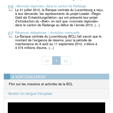
09
«Monnaie régionale» dans le canton de Redange
Le 31 juillet 2012, la Banque centrale du Luxembourg a reçu,
Aoû
à leur demande, les représentants du projet-Leader «Regio-
Geld als Entwicklungsfaktor» qui ont présenté leur projet
d’introduction du «Beki» en tant que «monnaie régionale»
dans le canton de Redange au début de l’année 2013. (...)
07
Réserves obligatoires – évolution mensuelle
La Banque centrale du Luxembourg (BCL) fait savoir que le
Aoû
montant de l’exigence de réserve, pour la période de
maintenance du 8 août au 11 septembre 2012, s’élève à
4 074 millions d'euros. (...)
<<
1
>>
A VOIR ÉGALEMENT
Film sur les missions et activités de la BCL
Version en langue française