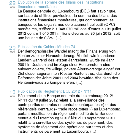
22
Evolution de la somme des bilans des institutions
financières monétaires
Aoû
La Banque centrale du Luxembourg (BCL) fait savoir que,
sur base de chiffres provisoires, la somme des bilans des
institutions financières monétaires, qui comprennent les
banques et les organismes de placement collectif (OPC)
monétaires, s'élève à 1 048 270 millions d’euros au 31 juillet
2012 contre 1 040 301 millions d’euros au 30 juin 2012, soit
une hausse de 0,8%. (...)
20
Publication du Cahier d'études 74
Der demographische Wandel macht die Finanzierung von
Aoû
Renten zu einer Herausforderung. Ähnlich wie in anderen
Ländern während des letzten Jahrzehnts, wurde im Jahr
2001 in Deutschland im Zuge einer Rentenreform eine
subventionierte, freiwillige, private Altersvorsorge eingeführt.
Ziel dieser sogenannten Riester Rente ist es, das durch die
Reformen der Jahre 2001 und 2004 bewirkte Absinken des
Rentenniveaus zu kompensieren. (...)
13
Publication du Règlement BCL 2012 / N°11
Règlement de la Banque centrale du Luxembourg 2012/
Aoû
N° 11 du 10 juillet 2012 relatif à la surveillance des
contreparties centrales (« central counterparties ») et des
référentiels centraux (« trade repositories ») au Luxembourg,
portant modification du règlement modifié de la Banque
centrale du Luxembourg 2010/ N°6 du 8 septembre 2010
relatif à la surveillance des systèmes de paiement, des
systèmes de règlement des opérations sur titres et des
instruments de paiement au Luxembourg. (...)