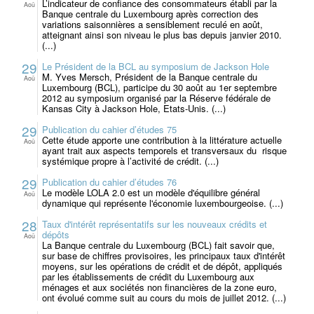
L’indicateur de confiance des consommateurs établi par la
Aoû
Banque centrale du Luxembourg après correction des
variations saisonnières a sensiblement reculé en août,
atteignant ainsi son niveau le plus bas depuis janvier 2010.
(...)
29
Le Président de la BCL au symposium de Jackson Hole
M. Yves Mersch, Président de la Banque centrale du
Aoû
Luxembourg (BCL), participe du 30 août au 1er septembre
2012 au symposium organisé par la Réserve fédérale de
Kansas City à Jackson Hole, Etats-Unis. (...)
29
Publication du cahier d’études 75
Cette étude apporte une contribution à la littérature actuelle
Aoû
ayant trait aux aspects temporels et transversaux du risque
systémique propre à l’activité de crédit. (...)
29
Publication du cahier d’études 76
Le modèle LOLA 2.0 est un modèle d'équilibre général
Aoû
dynamique qui représente l'économie luxembourgeoise. (...)
28
Taux d'intérêt représentatifs sur les nouveaux crédits et
dépôts
Aoû
La Banque centrale du Luxembourg (BCL) fait savoir que,
sur base de chiffres provisoires, les principaux taux d'intérêt
moyens, sur les opérations de crédit et de dépôt, appliqués
par les établissements de crédit du Luxembourg aux
ménages et aux sociétés non financières de la zone euro,
ont évolué comme suit au cours du mois de juillet 2012. (...)