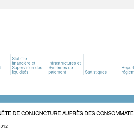
Stabilité
financière et
Infrastructures et
t
Supervision des
Systèmes de
Report
liquidités
paiement
Statistiques
réglem
ÊTE DE CONJONCTURE AUPRÈS DES CONSOMMAT
2012