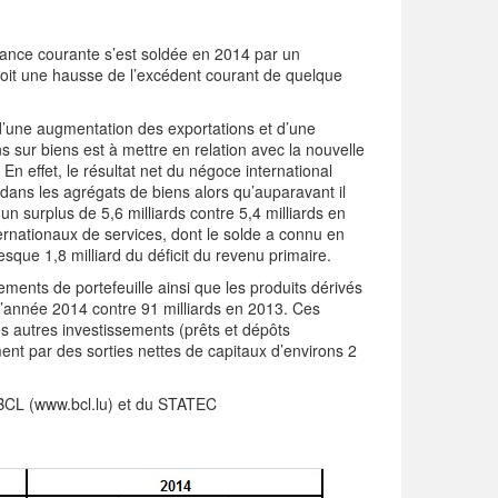
ance courante s’est soldée en 2014 par un
, soit une hausse de l’excédent courant de quelque
é d’une augmentation des exportations et d’une
s sur biens est à mettre en relation avec la nouvelle
 effet, le résultat net du négoce international
 dans les agrégats de biens alors qu’auparavant il
un surplus de 5,6 milliards contre 5,4 milliards en
ernationaux de services, dont le solde a connu en
sque 1,8 milliard du déficit du revenu primaire.
sements de portefeuille ainsi que les produits dérivés
 l’année 2014 contre 91 milliards en 2013. Ces
s autres investissements (prêts et dépôts
ent par des sorties nettes de capitaux d’environs 2
la BCL (www.bcl.lu) et du STATEC