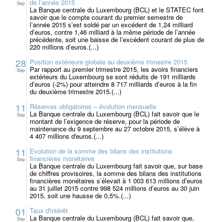
de l’année 2015
Sep
La Banque centrale du Luxembourg (BCL) et le STATEC font
savoir que le compte courant du premier semestre de
l’année 2015 s’est soldé par un excédent de 1,24 milliard
d’euros, contre 1,46 milliard à la même période de l’année
précédente, soit une baisse de l’excédent courant de plus de
220 millions d’euros.(...)
28
Position extérieure globale au deuxième trimestre 2015
Par rapport au premier trimestre 2015, les avoirs financiers
Sep
extérieurs du Luxembourg se sont réduits de 191 milliards
d’euros (-2%) pour atteindre 8 717 milliards d’euros à la fin
du deuxième trimestre 2015.(...)
11
Réserves obligatoires – évolution mensuelle
La Banque centrale du Luxembourg (BCL) fait savoir que le
Sep
montant de l’exigence de réserve, pour la période de
maintenance du 9 septembre au 27 octobre 2015, s’élève à
4 407 millions d'euros.(...)
11
Evolution de la somme des bilans des institutions
financières monétaires
Sep
La Banque centrale du Luxembourg fait savoir que, sur base
de chiffres provisoires, la somme des bilans des institutions
financières monétaires s’élevait à 1 003 613 millions d’euros
au 31 juillet 2015 contre 998 524 millions d’euros au 30 juin
2015, soit une hausse de 0,5%.(...)
01
Taux d'intérêt
La Banque centrale du Luxembourg (BCL) fait savoir que,
Sep