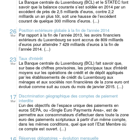
La Banque centrale du Luxembourg (BCL) et le STATEC font
savoir que la balance courante s’est soldée en 2014 par un
excédent de près de 2,5 milliards d’euros, contre 2,2
milliards un an plus tôt, soit une hausse de l’excédent
courant de quelque 300 millions d’euros. (...)
26
Position extérieure globale à la fin de l'année 2014
Par rapport à la fin de l’année 2013, les avoirs financiers
Mar
extérieurs du Luxembourg se sont accrus de 809 milliards
d’euros pour atteindre 7 429 milliards d’euros à la fin de
l’année 2014. (...)
23
Taux d'intérêt
La Banque centrale du Luxembourg (BCL) fait savoir que,
Mar
sur base de chiffres provisoires, les principaux taux d'intérêt
moyens sur les opérations de crédit et de dépôt appliqués
par les établissements de crédit du Luxembourg aux
ménages et aux sociétés non financières de la zone euro ont
évolué comme suit au cours du mois de janvier 2015. (...)
17
Discrimination géographique des comptes de paiement
interdite
Mar
L’un des objectifs de l’espace unique des paiements en
euros SEPA, ou «Single Euro Payments Area», est de
permettre aux consommateurs d’effectuer dans toute la zone
euro des paiements scripturaux à partir d’un même compte,
dans les mêmes conditions, quel que soit l’Etat Membre où
ce compte est ouvert. (...)
16
Réserves obligatoires – évolution mensuelle