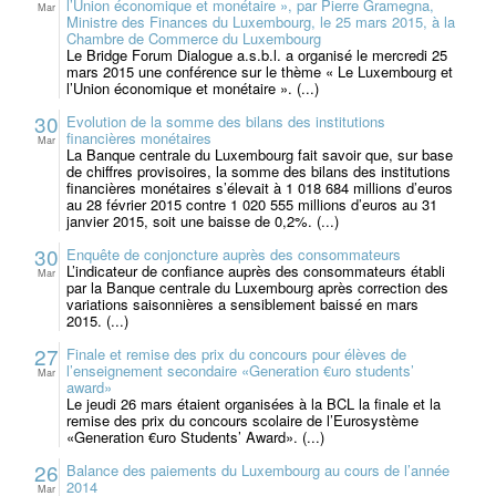
l’Union économique et monétaire », par Pierre Gramegna,
Mar
Ministre des Finances du Luxembourg, le 25 mars 2015, à la
Chambre de Commerce du Luxembourg
Le Bridge Forum Dialogue a.s.b.l. a organisé le mercredi 25
mars 2015 une conférence sur le thème « Le Luxembourg et
l’Union économique et monétaire ». (...)
30
Evolution de la somme des bilans des institutions
financières monétaires
Mar
La Banque centrale du Luxembourg fait savoir que, sur base
de chiffres provisoires, la somme des bilans des institutions
financières monétaires s’élevait à 1 018 684 millions d’euros
au 28 février 2015 contre 1 020 555 millions d’euros au 31
janvier 2015, soit une baisse de 0,2%. (...)
30
Enquête de conjoncture auprès des consommateurs
L’indicateur de confiance auprès des consommateurs établi
Mar
par la Banque centrale du Luxembourg après correction des
variations saisonnières a sensiblement baissé en mars
2015. (...)
27
Finale et remise des prix du concours pour élèves de
l’enseignement secondaire «Generation €uro students’
Mar
award»
Le jeudi 26 mars étaient organisées à la BCL la finale et la
remise des prix du concours scolaire de l’Eurosystème
«Generation €uro Students’ Award». (...)
26
Balance des paiements du Luxembourg au cours de l’année
2014
Mar