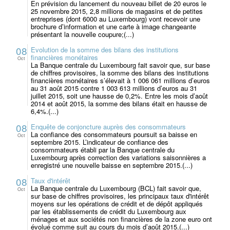
En prévision du lancement du nouveau billet de 20 euros le
25 novembre 2015, 2,8 millions de magasins et de petites
entreprises (dont 6000 au Luxembourg) vont recevoir une
brochure d’information et une carte à image changeante
présentant la nouvelle coupure;(...)
08
Evolution de la somme des bilans des institutions
financières monétaires
Oct
La Banque centrale du Luxembourg fait savoir que, sur base
de chiffres provisoires, la somme des bilans des institutions
financières monétaires s’élevait à 1 006 061 millions d’euros
au 31 août 2015 contre 1 003 613 millions d’euros au 31
juillet 2015, soit une hausse de 0,2%. Entre les mois d’août
2014 et août 2015, la somme des bilans était en hausse de
6,4%.(...)
08
Enquête de conjoncture auprès des consommateurs
La confiance des consommateurs poursuit sa baisse en
Oct
septembre 2015. L’indicateur de confiance des
consommateurs établi par la Banque centrale du
Luxembourg après correction des variations saisonnières a
enregistré une nouvelle baisse en septembre 2015.(...)
08
Taux d'intérêt
La Banque centrale du Luxembourg (BCL) fait savoir que,
Oct
sur base de chiffres provisoires, les principaux taux d'intérêt
moyens sur les opérations de crédit et de dépôt appliqués
par les établissements de crédit du Luxembourg aux
ménages et aux sociétés non financières de la zone euro ont
évolué comme suit au cours du mois d’août 2015.(...)