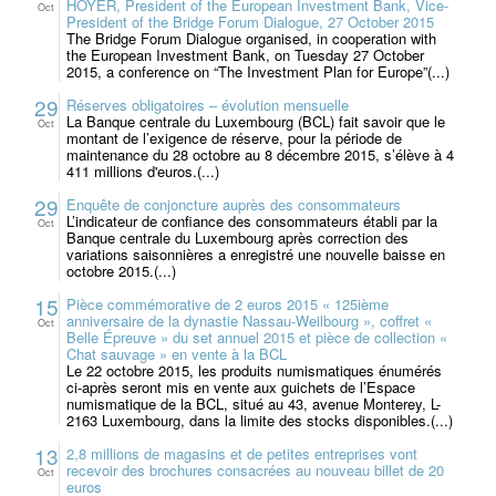
HOYER, President of the European Investment Bank, Vice-
Oct
President of the Bridge Forum Dialogue, 27 October 2015
The Bridge Forum Dialogue organised, in cooperation with
the European Investment Bank, on Tuesday 27 October
2015, a conference on “The Investment Plan for Europe”(...)
29
Réserves obligatoires – évolution mensuelle
La Banque centrale du Luxembourg (BCL) fait savoir que le
Oct
montant de l’exigence de réserve, pour la période de
maintenance du 28 octobre au 8 décembre 2015, s’élève à 4
411 millions d'euros.(...)
29
Enquête de conjoncture auprès des consommateurs
L’indicateur de confiance des consommateurs établi par la
Oct
Banque centrale du Luxembourg après correction des
variations saisonnières a enregistré une nouvelle baisse en
octobre 2015.(...)
15
Pièce commémorative de 2 euros 2015 « 125ième
anniversaire de la dynastie Nassau-Weilbourg », coffret «
Oct
Belle Épreuve » du set annuel 2015 et pièce de collection «
Chat sauvage » en vente à la BCL
Le 22 octobre 2015, les produits numismatiques énumérés
ci-après seront mis en vente aux guichets de l’Espace
numismatique de la BCL, situé au 43, avenue Monterey, L-
2163 Luxembourg, dans la limite des stocks disponibles.(...)
13
2,8 millions de magasins et de petites entreprises vont
recevoir des brochures consacrées au nouveau billet de 20
Oct
euros