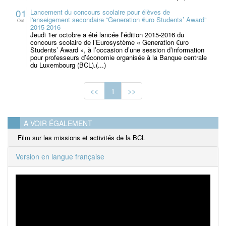
01
Lancement du concours scolaire pour élèves de
l'enseigement secondaire “Generation €uro Students’ Award”
Oct
2015-2016
Jeudi 1er octobre a été lancée l’édition 2015-2016 du
concours scolaire de l’Eurosystème « Generation €uro
Students’ Award », à l’occasion d’une session d’information
pour professeurs d’économie organisée à la Banque centrale
du Luxembourg (BCL).(...)
<<
1
>>
A VOIR ÉGALEMENT
Film sur les missions et activités de la BCL
Version en langue française