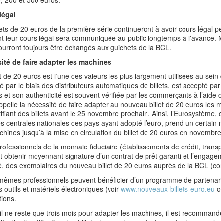
, 200 et 500 euros.
légal
lets de 20 euros de la première série continueront à avoir cours légal p
t leur cours légal sera communiquée au public longtemps à l’avance. M
ourront toujours être échangés aux guichets de la BCL.
ité de faire adapter les machines
et de 20 euros est l’une des valeurs les plus largement utilisées au sein
ué par le biais des distributeurs automatiques de billets, est accepté 
s et son authenticité est souvent vérifiée par les commerçants à l’aide d
pelle la nécessité de faire adapter au nouveau billet de 20 euros les m
ifiant des billets avant le 25 novembre prochain. Ainsi, l’Eurosystèm
 centrales nationales des pays ayant adopté l’euro, prend un certain
hines jusqu’à la mise en circulation du billet de 20 euros en novembre
professionnels de la monnaie fiduciaire (établissements de crédit, tran
 obtenir moyennant signature d’un contrat de prêt garanti et l’engagem
é, des exemplaires du nouveau billet de 20 euros auprès de la BCL (con
mêmes professionnels peuvent bénéficier d’un programme de partenaria
s outils et matériels électroniques (voir
www.nouveaux-billets-euro.eu
o
tions.
il ne reste que trois mois pour adapter les machines, il est recommand