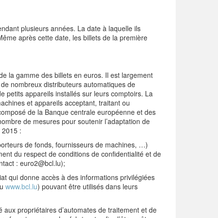
endant plusieurs années. La date à laquelle ils
ême après cette date, les billets de la première
 de la gamme des billets en euros. Il est largement
par de nombreux distributeurs automatiques de
e petits appareils installés sur leurs comptoirs. La
achines et appareils acceptant, traitant ou
e, composé de la Banque centrale européenne et des
 nombre de mesures pour soutenir l’adaptation de
 2015 :
sporteurs de fonds, fournisseurs de machines, …)
ent du respect de conditions de confidentialité et de
tact : euro2@bcl.lu);
t qui donne accès à des informations privilégiées
u
www.bcl.lu
) pouvant être utilisés dans leurs
é aux propriétaires d’automates de traitement et de