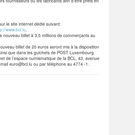
urs fournisseurs ou les fabricants afin d’être prêts en
r le site internet dédié suivant:
tp://www.bcl.lu
.
le nouveau billet à 3,5 millions de commerçants au
veau billet de 20 euros seront mis à la disposition
 ainsi que dans les guichets de POST Luxembourg.
chet de l’espace numismatique de la BCL, 43, avenue
mail euro@bcl.lu ou par téléphone au 4774 -1.