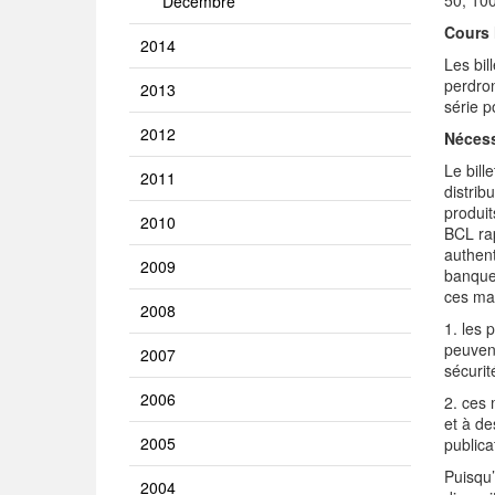
50, 100
Décembre
Cours 
2014
Les bil
perdron
2013
série p
2012
Nécess
Le bill
2011
distrib
produit
2010
BCL rap
authent
2009
banques
ces mac
2008
1. les 
peuvent
2007
sécurit
2006
2. ces 
et à de
2005
publica
Puisqu’
2004