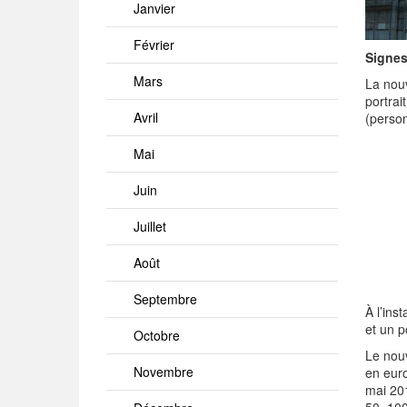
Janvier
Février
Signes
Mars
La nouv
portrai
Avril
(person
Mai
Juin
Juillet
Août
Septembre
À l’in
et un p
Octobre
Le nouv
Novembre
en euro
mai 20