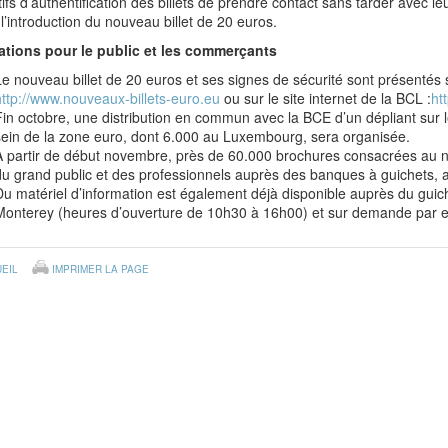
tifs d’authentification des billets de prendre contact sans tarder avec le
l’introduction du nouveau billet de 20 euros.
ations pour le public et les commerçants
Le nouveau billet de 20 euros et ses signes de sécurité sont présentés su
http://www.nouveaux-billets-euro.eu
ou sur le site internet de la BCL :
ht
Fin octobre, une distribution en commun avec la BCE d’un dépliant sur 
sein de la zone euro, dont 6.000 au Luxembourg, sera organisée.
A partir de début novembre, près de 60.000 brochures consacrées au nou
du grand public et des professionnels auprès des banques à guichets,
Du matériel d’information est également déjà disponible auprès du gui
Monterey (heures d’ouverture de 10h30 à 16h00) et sur demande par e
EIL
IMPRIMER LA PAGE