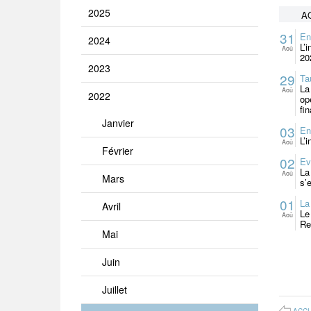
2025
A
31
En
2024
L’
Aoû
20
2023
29
Ta
La
Aoû
2022
op
fi
Janvier
03
En
L’
Aoû
Février
02
Ev
La
Aoû
Mars
s’
01
La
Avril
Le
Aoû
Re
Mai
Juin
Juillet