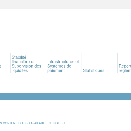
Stabilité
financière et
Infrastructures et
t
Supervision des
Systèmes de
Report
liquidités
paiement
Statistiques
réglem
T
IS CONTENT IS ALSO AVAILABLE IN ENGLISH