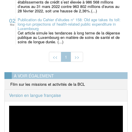
établissements de crédit s’est élevée à 986 568 millions
d’euros au 31 mars 2022 contre 963 802 millions d’euros au
28 février 2022, soit une hausse de 2,36%.(...)
02
Publication du Cahier d’études n° 158: Old age takes its toll:
long-run projections of health-related public expenditure in
Mai
Luxembourg
Cet article simule les tendances à long terme de la dépense
publique au Luxembourg en matière de soins de santé et de
soins de longue durée. (...)
<<
1
>>
A VOIR ÉGALEMENT
Film sur les missions et activités de la BCL
Version en langue française