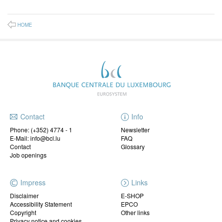
HOME
Contact
Info
Phone:
(+352) 4774 - 1
Newsletter
E-Mail: info@bcl.lu
FAQ
Contact
Glossary
Job openings
Impress
Links
Disclaimer
E-SHOP
Accessibility Statement
EPCO
Copyright
Other links
Privacy notice and cookies