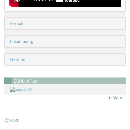
French
Luxembourg
German
EURO AT 20
More
HOME