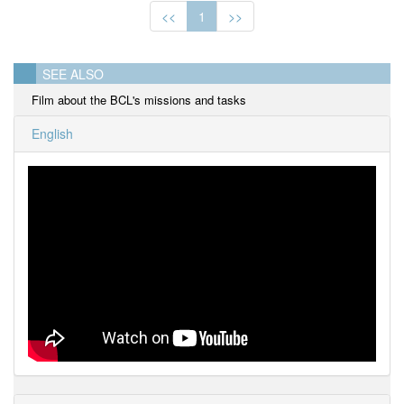
<<
1
>>
SEE ALSO
Film about the BCL's missions and tasks
English