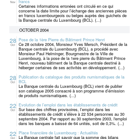
francs
Nov
Certaines informations erronées ont circulé en ce qui
concerne la date limite pour l’échange des anciennes pièces
en francs luxembourgeois ou belges auprès des guichets de
la Banque centrale du Luxembourg (BCL). (...)
OCTOBER 2004
28
Pose de la 1ère Pierre du Bâtiment Prince Henri
Ce 28 octobre 2004, Monsieur Yves Mersch, Président de la
Oct
Banque centrale du Luxembourg (BCL), a procédé avec
Monsieur Paul Helminger, Bourgmestre de la Ville de
Luxembourg, à la pose de la 1ere pierre du Bâtiment Prince
Henri, nouveau bâtiment de la Banque centrale destiné à
héberger certaines de ses activités en développement. (...)
28
Publication du catalogue des produits numismatiques de la
BCL
Oct
La Banque centrale du Luxembourg (BCL) vient de publier
son catalogue 2005 consacré à son programme d’émission
de produits numismatiques. (...)
22
Evolution de l’emploi dans les établissements de crédit
Sur base des chiffres provisoires, l’emploi dans les
Oct
établissements de crédit s’élève à 22 534 personnes au 30
septembre 2004. Par rapport au 30 septembre 2003, l'emploi
dans les banques a baissé de 64 unités, soit de 0,3%. (...)
22
Place financière de Luxembourg : Actualités
La Banque centrale fait savoir que la somme des bilans
Oct