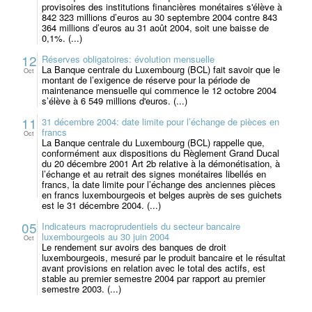
provisoires des institutions financières monétaires s'élève à
842 323 millions d’euros au 30 septembre 2004 contre 843
364 millions d’euros au 31 août 2004, soit une baisse de
0,1%. (...)
12
Réserves obligatoires: évolution mensuelle
La Banque centrale du Luxembourg (BCL) fait savoir que le
Oct
montant de l’exigence de réserve pour la période de
maintenance mensuelle qui commence le 12 octobre 2004
s’élève à 6 549 millions d'euros. (...)
11
31 décembre 2004: date limite pour l’échange de pièces en
francs
Oct
La Banque centrale du Luxembourg (BCL) rappelle que,
conformément aux dispositions du Règlement Grand Ducal
du 20 décembre 2001 Art 2b relative à la démonétisation, à
l’échange et au retrait des signes monétaires libellés en
francs, la date limite pour l’échange des anciennes pièces
en francs luxembourgeois et belges auprès de ses guichets
est le 31 décembre 2004. (...)
05
Indicateurs macroprudentiels du secteur bancaire
luxembourgeois au 30 juin 2004
Oct
Le rendement sur avoirs des banques de droit
luxembourgeois, mesuré par le produit bancaire et le résultat
avant provisions en relation avec le total des actifs, est
stable au premier semestre 2004 par rapport au premier
semestre 2003. (...)