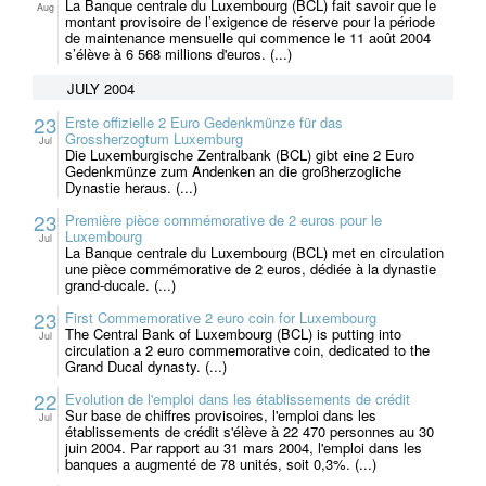
La Banque centrale du Luxembourg (BCL) fait savoir que le
Aug
montant provisoire de l’exigence de réserve pour la période
de maintenance mensuelle qui commence le 11 août 2004
s’élève à 6 568 millions d'euros. (...)
JULY 2004
23
Erste offizielle 2 Euro Gedenkmünze für das
Grossherzogtum Luxemburg
Jul
Die Luxemburgische Zentralbank (BCL) gibt eine 2 Euro
Gedenkmünze zum Andenken an die großherzogliche
Dynastie heraus. (...)
23
Première pièce commémorative de 2 euros pour le
Luxembourg
Jul
La Banque centrale du Luxembourg (BCL) met en circulation
une pièce commémorative de 2 euros, dédiée à la dynastie
grand-ducale. (...)
23
First Commemorative 2 euro coin for Luxembourg
The Central Bank of Luxembourg (BCL) is putting into
Jul
circulation a 2 euro commemorative coin, dedicated to the
Grand Ducal dynasty. (...)
22
Evolution de l'emploi dans les établissements de crédit
Sur base de chiffres provisoires, l'emploi dans les
Jul
établissements de crédit s'élève à 22 470 personnes au 30
juin 2004. Par rapport au 31 mars 2004, l'emploi dans les
banques a augmenté de 78 unités, soit 0,3%. (...)