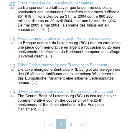
22
Place financière de Luxembourg : Actualités
La Banque centrale fait savoir que la somme des bilans
Jul
provisoires des institutions financières monétaires s'élève à
851 619 millions d'euros au 31 mai 2004 contre 860 260
millions d'euros au 30 avril 2004, soit une baisse de 1,0%.
De mai 2003 à mai 2004, la somme des bilans est en
hausse de 4,1%. (...)
19
Pièce commémorative en argent - Parlement européen
La Banque centrale du Luxembourg (BCL) met en circulation
Jul
une pièce commémorative en argent à l'occasion du 25 ème
anniversaire de l'élection du Parlement européen au suffrage
universel direct. (...)
19
Silber Gedenkmünze für das Europäische Parlament
Die Luxemburgische Zentralbank (BCL) gibt zur Gelegenheit
Jul
des 25-jährigen Jubiläums des allgemeinen Wahlrechts für
das Europäische Parlament eine silberne Gedenkmünze
heraus. (...)
19
Silver commemorative coin for the European Parliament
The Central Bank of Luxembourg (BCL) is issuing a silver
Jul
commemorative coin on the occasion of the 25 th
anniversary of the direct elections to the European
Parliament. (...)
<<
1
2
>>