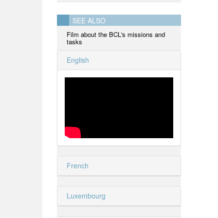
SEE ALSO
Film about the BCL's missions and
tasks
English
French
Luxembourg