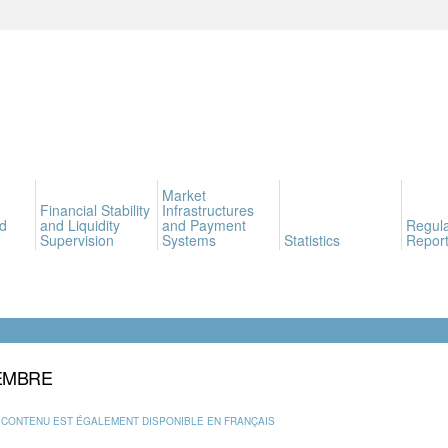
Market
Financial Stability
Infrastructures
d
and Liquidity
and Payment
Regula
Supervision
Systems
Statistics
Report
EMBRE
 CONTENU EST ÉGALEMENT DISPONIBLE EN FRANÇAIS