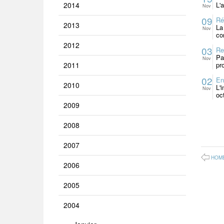
2014
L'
Nov
09
Ré
2013
La
Nov
co
2012
03
Re
Pa
Nov
2011
pr
02
En
2010
L'
Nov
oc
2009
2008
2007
HOM
2006
2005
2004