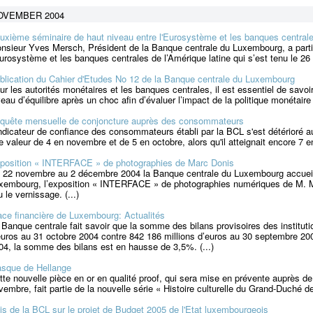
OVEMBER 2004
uxième séminaire de haut niveau entre l'Eurosystème et les banques centrale
nsieur Yves Mersch, Président de la Banque centrale du Luxembourg, a parti
Eurosystème et les banques centrales de l’Amérique latine qui s’est tenu le 26
blication du Cahier d'Etudes No 12 de la Banque centrale du Luxembourg
ur les autorités monétaires et les banques centrales, il est essentiel de savoir 
veau d’équilibre après un choc afin d’évaluer l’impact de la politique monétaire 
quête mensuelle de conjoncture auprès des consommateurs
indicateur de confiance des consommateurs établi par la BCL s'est détérioré au
e valeur de 4 en novembre et de 5 en octobre, alors qu'il atteignait encore 7 e
position « INTERFACE » de photographies de Marc Donis
 22 novembre au 2 décembre 2004 la Banque centrale du Luxembourg accueill
xembourg, l’exposition « INTERFACE » de photographies numériques de M. 
u le vernissage. (...)
ace financière de Luxembourg: Actualités
 Banque centrale fait savoir que la somme des bilans provisoires des instituti
euros au 31 octobre 2004 contre 842 186 millions d’euros au 30 septembre 20
04, la somme des bilans est en hausse de 3,5%. (...)
sque de Hellange
tte nouvelle pièce en or en qualité proof, qui sera mise en prévente auprès d
vembre, fait partie de la nouvelle série « Histoire culturelle du Grand-Duché d
is de la BCL sur le projet de Budget 2005 de l'Etat luxembourgeois