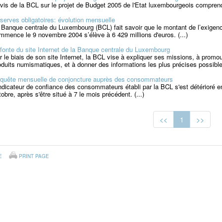
avis de la BCL sur le projet de Budget 2005 de l'Etat luxembourgeois comprend 
serves obligatoires: évolution mensuelle
 Banque centrale du Luxembourg (BCL) fait savoir que le montant de l’exigen
mmence le 9 novembre 2004 s’élève à 6 429 millions d'euros. (...)
fonte du site Internet de la Banque centrale du Luxembourg
r le biais de son site Internet, la BCL vise à expliquer ses missions, à promo
oduits numismatiques, et à donner des informations les plus précises possibles 
quête mensuelle de conjoncture auprès des consommateurs
indicateur de confiance des consommateurs établi par la BCL s'est détérioré en 
tobre, après s'être situé à 7 le mois précédent. (...)
<<
1
>>
E
PRINT PAGE