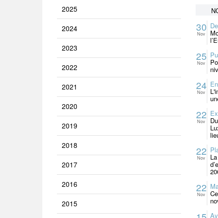
2025
N
30
De
2024
Mo
Nov
l’
2023
25
Pu
Po
Nov
2022
ni
24
En
2021
L'
Nov
un
2020
22
Ex
Du
Nov
2019
Lu
lie
2018
22
Pl
La
Nov
2017
d’
20
2016
22
Ma
Ce
Nov
no
2015
15
Av