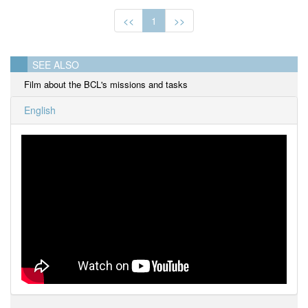
<<
1
>>
SEE ALSO
Film about the BCL's missions and tasks
English