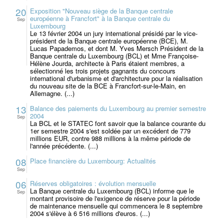
20
Exposition "Nouveau siège de la Banque centrale
européenne à Francfort" à la Banque centrale du
Sep
Luxembourg
Le 13 février 2004 un jury international présidé par le vice-
président de la Banque centrale européenne (BCE), M.
Lucas Papademos, et dont M. Yves Mersch Président de la
Banque centrale du Luxembourg (BCL) et Mme Françoise-
Hélène Jourda, architecte à Paris étaient membres, a
sélectionné les trois projets gagnants du concours
international d'urbanisme et d'architecture pour la réalisation
du nouveau site de la BCE à Francfort-sur-le-Main, en
Allemagne. (...)
13
Balance des paiements du Luxembourg au premier semestre
2004
Sep
La BCL et le STATEC font savoir que la balance courante du
1er semestre 2004 s'est soldée par un excédent de 779
millions EUR, contre 988 millions à la même période de
l'année précédente. (...)
08
Place financière du Luxembourg: Actualités
Sep
06
Réserves obligatoires : évolution mensuelle
La Banque centrale du Luxembourg (BCL) informe que le
Sep
montant provisoire de l'exigence de réserve pour la période
de maintenance mensuelle qui commencera le 8 septembre
2004 s'élève à 6 516 millions d'euros. (...)