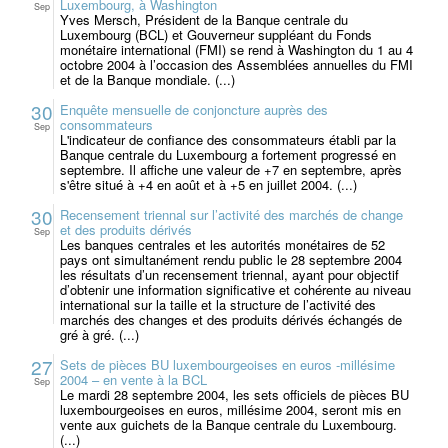
Luxembourg, à Washington
Sep
Yves Mersch, Président de la Banque centrale du
Luxembourg (BCL) et Gouverneur suppléant du Fonds
monétaire international (FMI) se rend à Washington du 1 au 4
octobre 2004 à l’occasion des Assemblées annuelles du FMI
et de la Banque mondiale. (...)
30
Enquête mensuelle de conjoncture auprès des
consommateurs
Sep
L'indicateur de confiance des consommateurs établi par la
Banque centrale du Luxembourg a fortement progressé en
septembre. Il affiche une valeur de +7 en septembre, après
s'être situé à +4 en août et à +5 en juillet 2004. (...)
30
Recensement triennal sur l’activité des marchés de change
et des produits dérivés
Sep
Les banques centrales et les autorités monétaires de 52
pays ont simultanément rendu public le 28 septembre 2004
les résultats d’un recensement triennal, ayant pour objectif
d’obtenir une information significative et cohérente au niveau
international sur la taille et la structure de l’activité des
marchés des changes et des produits dérivés échangés de
gré à gré. (...)
27
Sets de pièces BU luxembourgeoises en euros -millésime
2004 – en vente à la BCL
Sep
Le mardi 28 septembre 2004, les sets officiels de pièces BU
luxembourgeoises en euros, millésime 2004, seront mis en
vente aux guichets de la Banque centrale du Luxembourg.
(...)