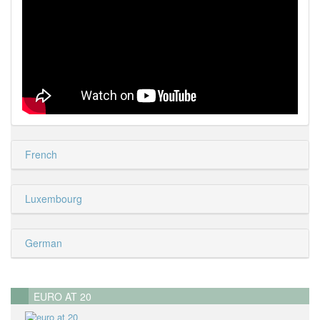
French
Luxembourg
German
EURO AT 20