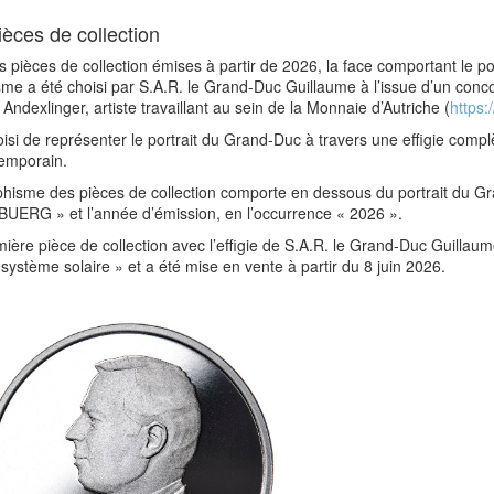
ièces de collection
s pièces de collection émises à partir de 2026, la face comportant le 
me a été choisi par S.A.R. le Grand-Duc Guillaume à l’issue d’un concou
Andexlinger, artiste travaillant au sein de la Monnaie d’Autriche (
https
oisi de représenter le portrait du Grand-Duc à travers une effigie comp
temporain.
hisme des pièces de collection comporte en dessous du portrait du Gra
UERG » et l’année d’émission, en l’occurrence « 2026 ».
ière pièce de collection avec l’effigie de S.A.R. le Grand-Duc Guillaume
 système solaire » et a été mise en vente à partir du 8 juin 2026.