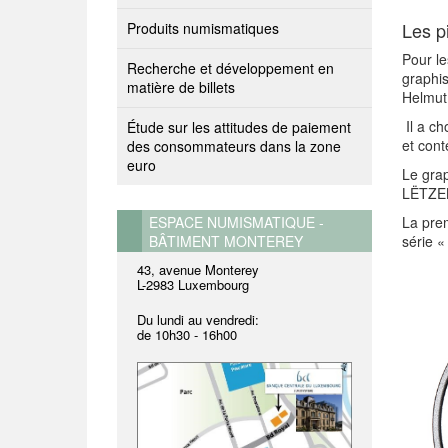
Les p
Produits numismatiques
Pour le
Recherche et développement en
graphis
matière de billets
Helmut 
Il a ch
Étude sur les attitudes de paiement
et con
des consommateurs dans la zone
euro
Le grap
LËTZEB
ESPACE NUMISMATIQUE -
La prem
BÂTIMENT MONTEREY
série «
43, avenue Monterey
L-2983 Luxembourg
Du lundi au vendredi:
de
10h30 - 16h00