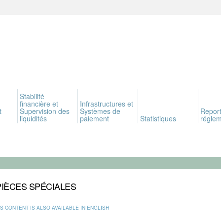
Stabilité
financière et
Infrastructures et
t
Supervision des
Systèmes de
Report
liquidités
paiement
Statistiques
réglem
PIÈCES SPÉCIALES
IS CONTENT IS ALSO AVAILABLE IN ENGLISH