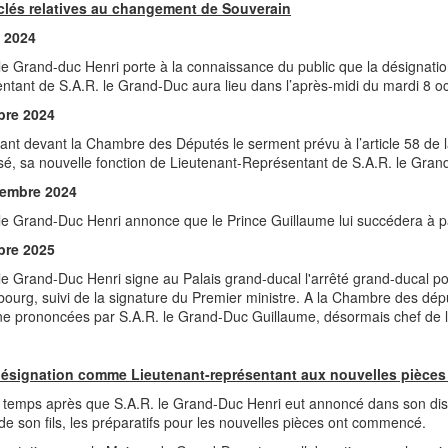
clés relatives au changement de Souverain
n 2024
le Grand-duc Henri porte à la connaissance du public que la désignati
ntant de S.A.R. le Grand-Duc aura lieu dans l’après-midi du mardi 8 o
bre 2024
ant devant la Chambre des Députés le serment prévu à l’article 58 de la
lisé, sa nouvelle fonction de Lieutenant-Représentant de S.A.R. le Gran
cembre 2024
le Grand-Duc Henri annonce que le Prince Guillaume lui succédera à pa
bre 2025
le Grand-Duc Henri signe au Palais grand-ducal l'arrêté grand-ducal p
urg, suivi de la signature du Premier ministre. A la Chambre des député
e prononcées par S.A.R. le Grand-Duc Guillaume, désormais chef de l'Éta
désignation comme Lieutenant-représentant aux nouvelles pièces 
 temps après que S.A.R. le Grand-Duc Henri eut annoncé dans son dis
de son fils, les préparatifs pour les nouvelles pièces ont commencé.