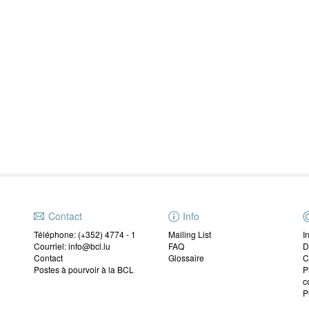
Contact
Info
Téléphone: (+352) 4774 - 1
Mailing List
I
Courriel: info@bcl.lu
FAQ
D
Contact
Glossaire
C
Postes à pourvoir à la BCL
P
c
P