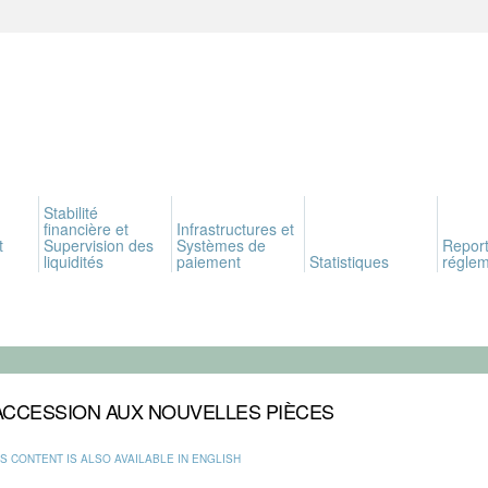
Stabilité
financière et
Infrastructures et
t
Supervision des
Systèmes de
Report
liquidités
paiement
Statistiques
réglem
’ACCESSION AUX NOUVELLES PIÈCES
IS CONTENT IS ALSO AVAILABLE IN ENGLISH