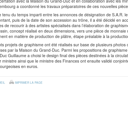
ertation avec la Maison du Grand-Duc et en collaboration avec les min
embourg a coordonné les travaux préparatoires de ces nouvelles pièce
 tenu du temps imparti entre les annonces de désignation de S.A.R. 
ntant, puis de la date de son accession au trône, il a été décidé en acc
s de recourir à des artistes spécialisés dans l’élaboration de graphismes
ssin, concept réalisé en deux dimensions, vers une pièce de monnaie 
nt en matière de production de plâtre, étape préalable à la production
nts projets de graphisme ont été réalisés sur base de plusieurs photos d
ises par la Maison du Grand-Duc. Parmi les propositions de graphisme
uc Guillaume a choisi le design final des pièces destinées à la circulati
 ministre ainsi que le ministre des Finances ont ensuite validé conjoi
ourgeoises en euros.
EIL
IMPRIMER LA PAGE