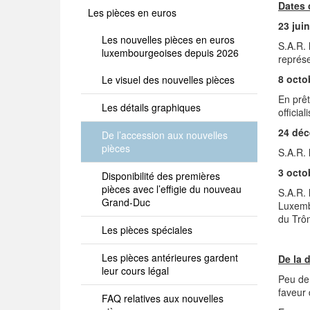
Dates 
Les pièces en euros
23 jui
Les nouvelles pièces en euros
S.A.R. 
luxembourgeoises depuis 2026
représe
8 octo
Le visuel des nouvelles pièces
En prêt
Les détails graphiques
officia
24 dé
De l’accession aux nouvelles
pièces
S.A.R. 
3 octo
Disponibilité des premières
pièces avec l’effigie du nouveau
S.A.R. 
Grand-Duc
Luxembo
du Trôn
Les pièces spéciales
Les pièces antérieures gardent
De la 
leur cours légal
Peu de
faveur 
FAQ relatives aux nouvelles