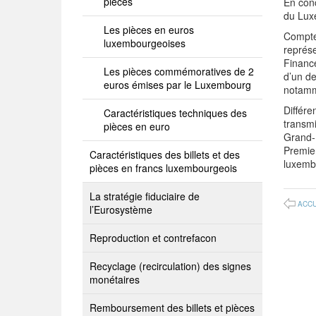
pièces
En conc
du Lux
Les pièces en euros
Compte
luxembourgeoises
représe
Finance
Les pièces commémoratives de 2
d’un de
euros émises par le Luxembourg
notamme
Différe
Caractéristiques techniques des
transm
pièces en euro
Grand‑D
Premier
Caractéristiques des billets et des
luxemb
pièces en francs luxembourgeois
La stratégie fiduciaire de
ACCU
l’Eurosystème
Reproduction et contrefacon
Recyclage (recirculation) des signes
monétaires
Remboursement des billets et pièces