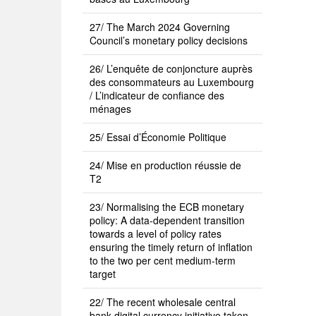
27/ The March 2024 Governing
Council’s monetary policy decisions
26/ L’enquête de conjoncture auprès
des consommateurs au Luxembourg
/ L’indicateur de confiance des
ménages
25/ Essai d’Économie Politique
24/ Mise en production réussie de
T2
23/ Normalising the ECB monetary
policy: A data-dependent transition
towards a level of policy rates
ensuring the timely return of inflation
to the two per cent medium-term
target
22/ The recent wholesale central
bank digital currency initiative taken