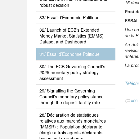
15 déc
robust decision
Post d
33/ Essai d’Économie Politique
ESSAI
Une nou
32/ Launch of ECB’s Extended
de la 
Money Market Statistics (EMMS)
Dataset and Dashboard
Au-delà
révisio
31/ Essai d’Économie Politique
antéri
La proc
30/ The ECB Governing Council’s
2025 monetary policy strategy
assessment
Télécha
29/ Signalling the Governing
Council’s monetary policy stance
ACCU
through the deposit facility rate
28/ Déclaration de statistiques
relatives aux marchés monétaires
(MMSR) : Population déclarante
élargie à trois agents déclarants
basés au Luxembourg