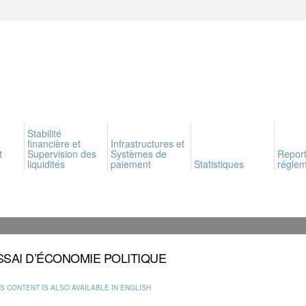
Stabilité
financière et
Infrastructures et
t
Supervision des
Systèmes de
Report
liquidités
paiement
Statistiques
réglem
ESSAI D’ÉCONOMIE POLITIQUE
IS CONTENT IS ALSO AVAILABLE IN ENGLISH